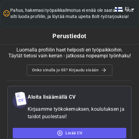
FI
Pahus, hakemasi työpaikkailmoitus ei enää ole saatavilla. Voit
silti luoda profiilin, ja löytää muita upeita Bolt-työtarjouksia!
Perustiedot
Luomalla profiilin haet helposti eri työpaikkoihin.
Täytät tietosi vain kerran - jatkossa nopeampi työnhaku!
Onko sinulla jo tili? Kirjaudu sisään
Aloita lisäämällä CV
Kirjaamme työkokemuksen, koulutuksen ja
taidot puolestasi!
Lisää CV