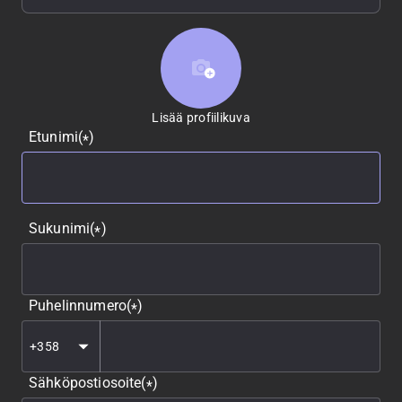
Lisää profiilikuva
Lisää profiilikuva
Etunimi
(
)
*
Sukunimi
(
)
*
Puhelinnumero
(
)
*
Sähköpostiosoite
(
)
*