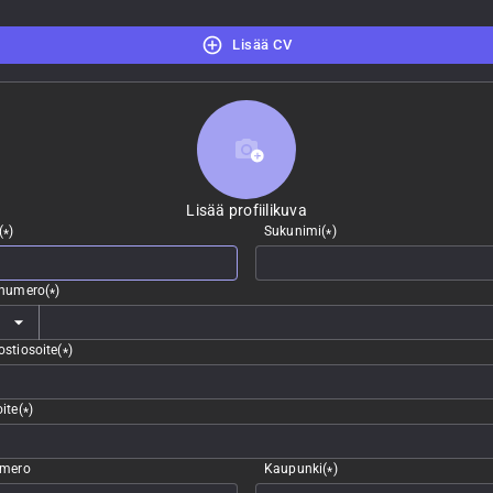
Lisää CV
Lisää profiilikuva
Lisää profiilikuva
(
)
Sukunimi
(
)
*
*
nnumero
(
)
*
stiosoite
(
)
*
ite
(
)
*
umero
Kaupunki
(
)
*