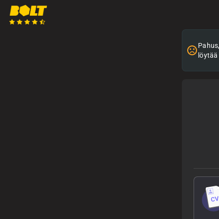
Pahus, 
löytää