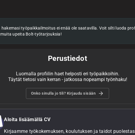
hakemasi työpaikkailmoitus ei enää ole saatavilla. Voit silti luoda profii
 muita upeita Bolt-työtarjouksia!
Perustiedot
Luomalla profiilin haet helposti eri työpaikkoihin.
Täytät tietosi vain kerran - jatkossa nopeampi työnhaku!
Onko sinulla jo tili? Kirjaudu sisään
Aloita lisäämällä CV
Kirjaamme työkokemuksen, koulutuksen ja taidot puolestasi