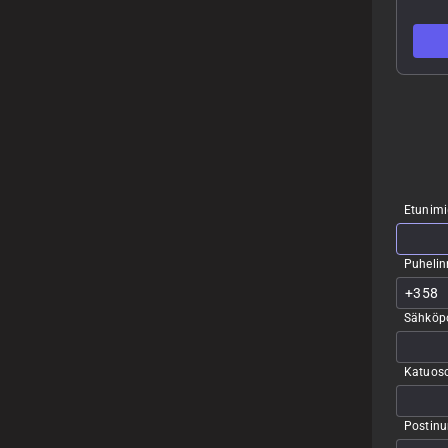
Etunimi
Puheli
Sähköpo
Katuoso
Postin