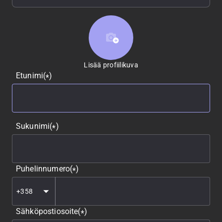
Lisää profiilikuva
Lisää profiilikuva
Etunimi
(
)
*
Sukunimi
(
)
*
Puhelinnumero
(
)
*
Sähköpostiosoite
(
)
*