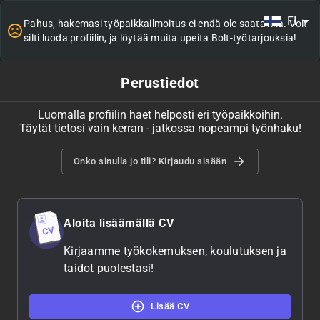
FI
Pahus, hakemasi työpaikkailmoitus ei enää ole saatavilla. Voit
silti luoda profiilin, ja löytää muita upeita Bolt-työtarjouksia!
Perustiedot
Luomalla profiilin haet helposti eri työpaikkoihin.
Täytät tietosi vain kerran - jatkossa nopeampi työnhaku!
Onko sinulla jo tili? Kirjaudu sisään
Aloita lisäämällä CV
Kirjaamme työkokemuksen, koulutuksen ja
taidot puolestasi!
Lisää CV