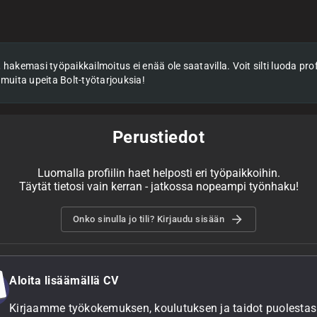
hakemasi työpaikkailmoitus ei enää ole saatavilla. Voit silti luoda profii
 muita upeita Bolt-työtarjouksia!
Perustiedot
Luomalla profiilin haet helposti eri työpaikkoihin.
Täytät tietosi vain kerran - jatkossa nopeampi työnhaku!
Onko sinulla jo tili? Kirjaudu sisään
Aloita lisäämällä CV
Kirjaamme työkokemuksen, koulutuksen ja taidot puolestasi