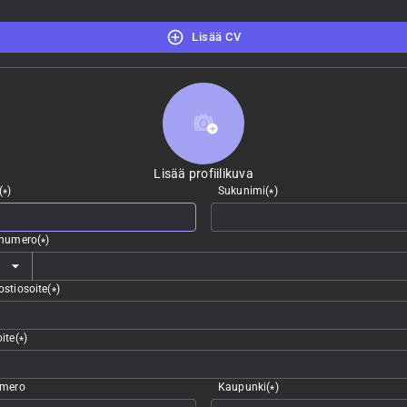
Lisää CV
Lisää profiilikuva
Lisää profiilikuva
(
)
Sukunimi
(
)
*
*
nnumero
(
)
*
stiosoite
(
)
*
ite
(
)
*
umero
Kaupunki
(
)
*