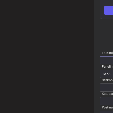
Etunimi
Puheli
Sähköpo
Katuoso
Postin