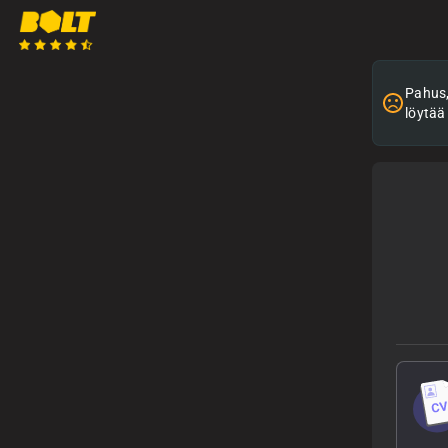
Pahus, 
löytää