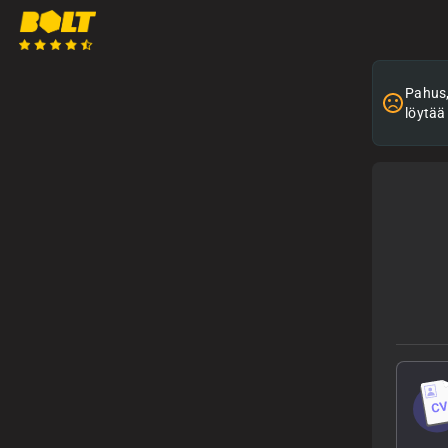
Pahus, 
löytää