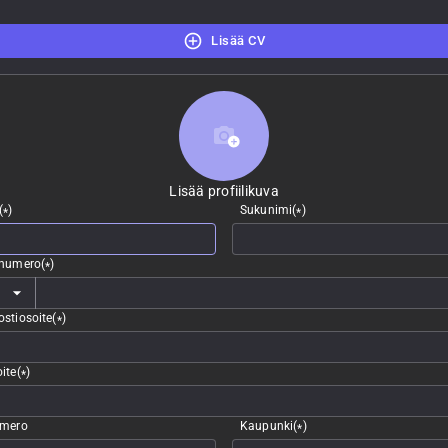
Lisää CV
Lisää profiilikuva
Lisää profiilikuva
(
)
Sukunimi
(
)
*
*
nnumero
(
)
*
stiosoite
(
)
*
ite
(
)
*
umero
Kaupunki
(
)
*