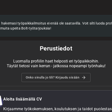
hakemasi työpaikkailmoitus ei enää ole saatavilla. Voit silti luoda profii
 muita upeita Bolt-työtarjouksia!
Perustiedot
Luomalla profiilin haet helposti eri työpaikkoihin.
Täytät tietosi vain kerran - jatkossa nopeampi työnhaku!
Onko sinulla jo tili? Kirjaudu sisään
Aloita lisäämällä CV
Kirjaamme työkokemuksen, koulutuksen ja taidot puolestasi