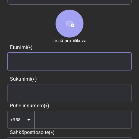
Lisää profiilikuva
Lisää profiilikuva
Etunimi
(
)
*
Sukunimi
(
)
*
Puhelinnumero
(
)
*
Sähköpostiosoite
(
)
*