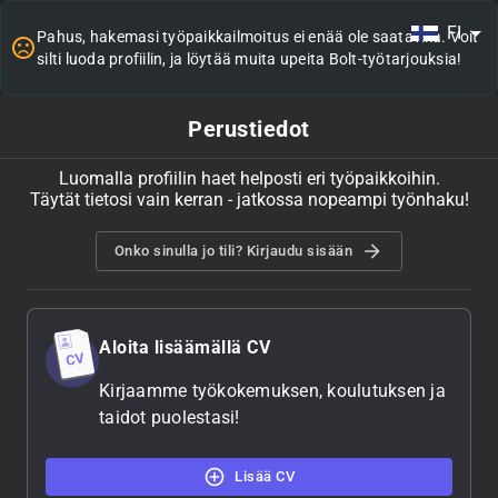
FI
Pahus, hakemasi työpaikkailmoitus ei enää ole saatavilla. Voit
silti luoda profiilin, ja löytää muita upeita Bolt-työtarjouksia!
Perustiedot
Luomalla profiilin haet helposti eri työpaikkoihin.
Täytät tietosi vain kerran - jatkossa nopeampi työnhaku!
Onko sinulla jo tili? Kirjaudu sisään
Aloita lisäämällä CV
Kirjaamme työkokemuksen, koulutuksen ja
taidot puolestasi!
Lisää CV