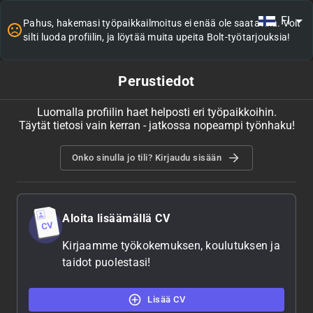
FI
Pahus, hakemasi työpaikkailmoitus ei enää ole saatavilla. Voit
silti luoda profiilin, ja löytää muita upeita Bolt-työtarjouksia!
Perustiedot
Luomalla profiilin haet helposti eri työpaikkoihin.
Täytät tietosi vain kerran - jatkossa nopeampi työnhaku!
Onko sinulla jo tili? Kirjaudu sisään
Aloita lisäämällä CV
Kirjaamme työkokemuksen, koulutuksen ja
taidot puolestasi!
Lisää CV