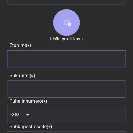
Lisää profiilikuva
Lisää profiilikuva
Etunimi
(
)
*
Sukunimi
(
)
*
Puhelinnumero
(
)
*
Sähköpostiosoite
(
)
*