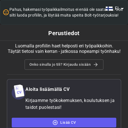
FI
Pahus, hakemasi työpaikkailmoitus ei enää ole saatavilla. Voit
silti luoda profiilin, ja löytää muita upeita Bolt-työtarjouksia!
Perustiedot
Luomalla profiilin haet helposti eri työpaikkoihin.
Täytät tietosi vain kerran - jatkossa nopeampi työnhaku!
Onko sinulla jo tili? Kirjaudu sisään
Aloita lisäämällä CV
Kirjaamme työkokemuksen, koulutuksen ja
taidot puolestasi!
Lisää CV