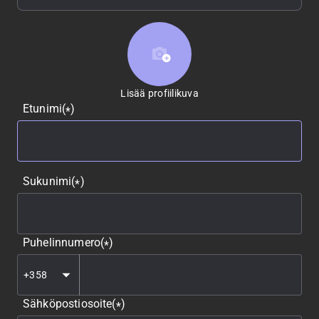
Lisää profiilikuva
Lisää profiilikuva
Etunimi
(
)
*
Sukunimi
(
)
*
Puhelinnumero
(
)
*
Sähköpostiosoite
(
)
*