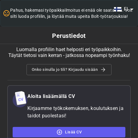
FI
Pahus, hakemasi työpaikkailmoitus ei enää ole saatavilla. Voit
silti luoda profiilin, ja löytää muita upeita Bolt-työtarjouksia!
Perustiedot
Luomalla profiilin haet helposti eri työpaikkoihin.
Täytät tietosi vain kerran - jatkossa nopeampi työnhaku!
Onko sinulla jo tili? Kirjaudu sisään
Aloita lisäämällä CV
Kirjaamme työkokemuksen, koulutuksen ja
taidot puolestasi!
Lisää CV