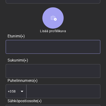
Lisää profiilikuva
Lisää profiilikuva
Etunimi
(
)
*
Sukunimi
(
)
*
Puhelinnumero
(
)
*
Sähköpostiosoite
(
)
*