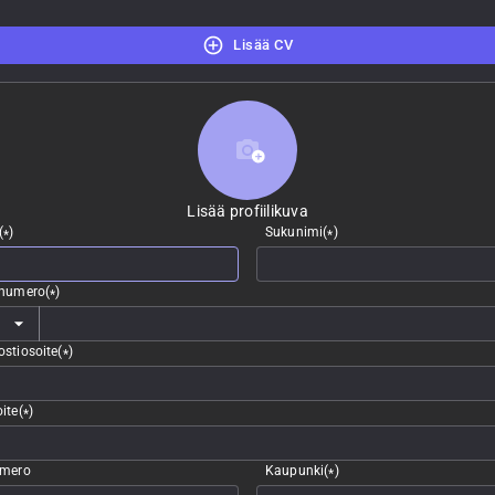
Lisää CV
Lisää profiilikuva
Lisää profiilikuva
(
)
Sukunimi
(
)
*
*
nnumero
(
)
*
stiosoite
(
)
*
ite
(
)
*
umero
Kaupunki
(
)
*