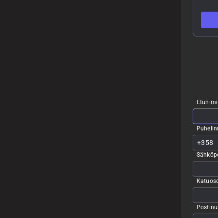
Etunimi
Puheli
Sähköpo
Katuoso
Postin