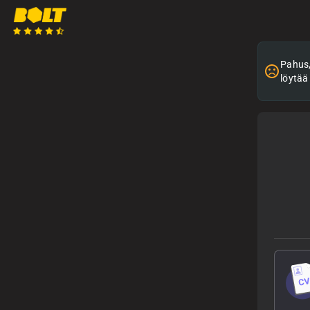
Pahus, 
löytää