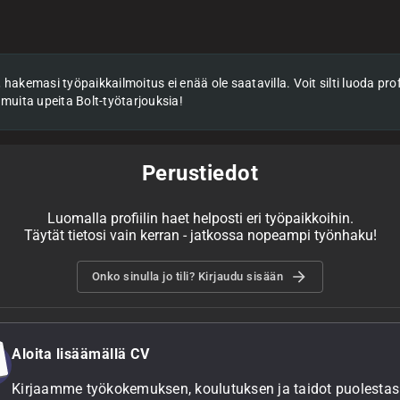
hakemasi työpaikkailmoitus ei enää ole saatavilla. Voit silti luoda profii
 muita upeita Bolt-työtarjouksia!
Perustiedot
Luomalla profiilin haet helposti eri työpaikkoihin.
Täytät tietosi vain kerran - jatkossa nopeampi työnhaku!
Onko sinulla jo tili? Kirjaudu sisään
Aloita lisäämällä CV
Kirjaamme työkokemuksen, koulutuksen ja taidot puolestasi