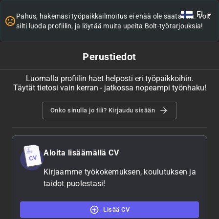
FI
Pahus, hakemasi työpaikkailmoitus ei enää ole saatavilla. Voit
silti luoda profiilin, ja löytää muita upeita Bolt-työtarjouksia!
Perustiedot
Luomalla profiilin haet helposti eri työpaikkoihin.
Täytät tietosi vain kerran - jatkossa nopeampi työnhaku!
Onko sinulla jo tili? Kirjaudu sisään
Aloita lisäämällä CV
Kirjaamme työkokemuksen, koulutuksen ja
taidot puolestasi!
Lisää CV