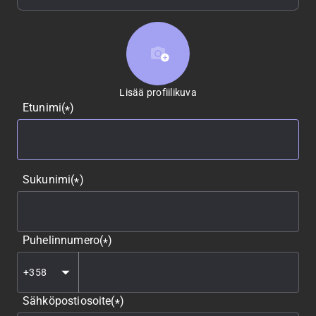
Lisää profiilikuva
Lisää profiilikuva
Etunimi
(
)
*
Sukunimi
(
)
*
Puhelinnumero
(
)
*
Sähköpostiosoite
(
)
*