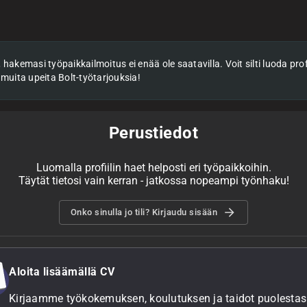
hakemasi työpaikkailmoitus ei enää ole saatavilla. Voit silti luoda profii
 muita upeita Bolt-työtarjouksia!
Perustiedot
Luomalla profiilin haet helposti eri työpaikkoihin.
Täytät tietosi vain kerran - jatkossa nopeampi työnhaku!
Onko sinulla jo tili? Kirjaudu sisään
Aloita lisäämällä CV
Kirjaamme työkokemuksen, koulutuksen ja taidot puolestasi