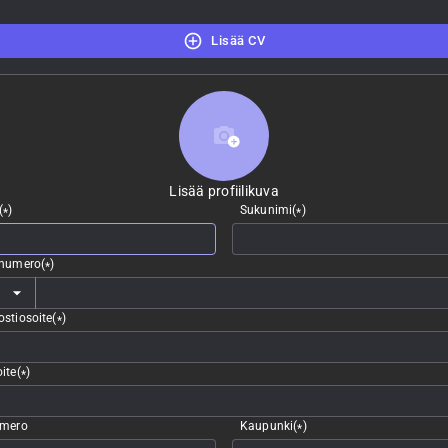
Lisää CV
Lisää profiilikuva
Lisää profiilikuva
(
)
Sukunimi
(
)
*
*
nnumero
(
)
*
stiosoite
(
)
*
ite
(
)
*
umero
Kaupunki
(
)
*