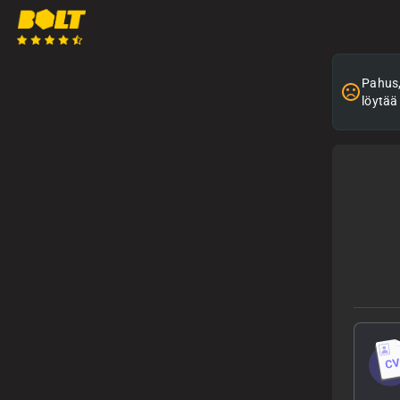
Pahus, 
löytää