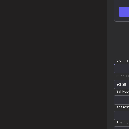
Etunimi
Puheli
Sähköpo
Katuoso
Postin