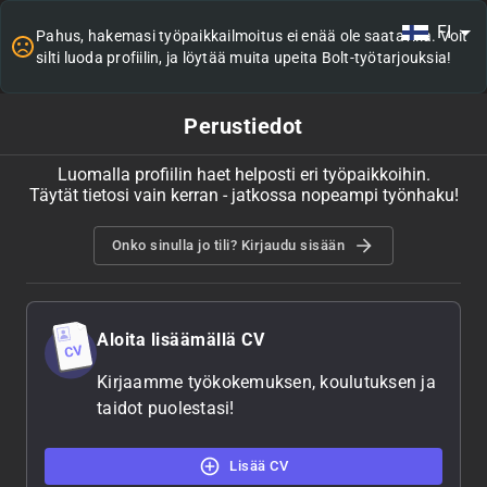
FI
Pahus, hakemasi työpaikkailmoitus ei enää ole saatavilla. Voit
silti luoda profiilin, ja löytää muita upeita Bolt-työtarjouksia!
Perustiedot
Luomalla profiilin haet helposti eri työpaikkoihin.
Täytät tietosi vain kerran - jatkossa nopeampi työnhaku!
Onko sinulla jo tili? Kirjaudu sisään
Aloita lisäämällä CV
Kirjaamme työkokemuksen, koulutuksen ja
taidot puolestasi!
Lisää CV