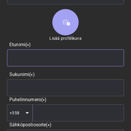
Lisää profiilikuva
Lisää profiilikuva
Etunimi
(
)
*
Sukunimi
(
)
*
Puhelinnumero
(
)
*
Sähköpostiosoite
(
)
*