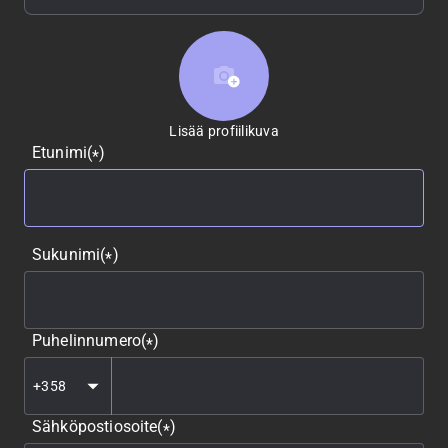
Lisää profiilikuva
Lisää profiilikuva
Etunimi
(
)
*
Sukunimi
(
)
*
Puhelinnumero
(
)
*
Sähköpostiosoite
(
)
*