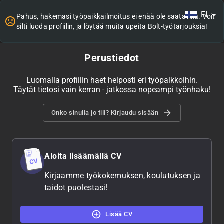
FI
Pahus, hakemasi työpaikkailmoitus ei enää ole saatavilla. Voit
silti luoda profiilin, ja löytää muita upeita Bolt-työtarjouksia!
Perustiedot
Luomalla profiilin haet helposti eri työpaikkoihin.
Täytät tietosi vain kerran - jatkossa nopeampi työnhaku!
Onko sinulla jo tili? Kirjaudu sisään
Aloita lisäämällä CV
Kirjaamme työkokemuksen, koulutuksen ja
taidot puolestasi!
Lisää CV