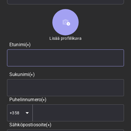
Lisää profiilikuva
Lisää profiilikuva
Etunimi
(
)
*
Sukunimi
(
)
*
Puhelinnumero
(
)
*
Sähköpostiosoite
(
)
*