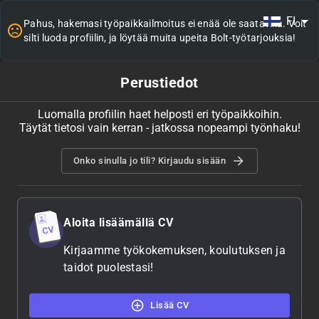
FI
Pahus, hakemasi työpaikkailmoitus ei enää ole saatavilla. Voit
silti luoda profiilin, ja löytää muita upeita Bolt-työtarjouksia!
Perustiedot
Luomalla profiilin haet helposti eri työpaikkoihin.
Täytät tietosi vain kerran - jatkossa nopeampi työnhaku!
Onko sinulla jo tili? Kirjaudu sisään
Aloita lisäämällä CV
Kirjaamme työkokemuksen, koulutuksen ja
taidot puolestasi!
Lisää CV