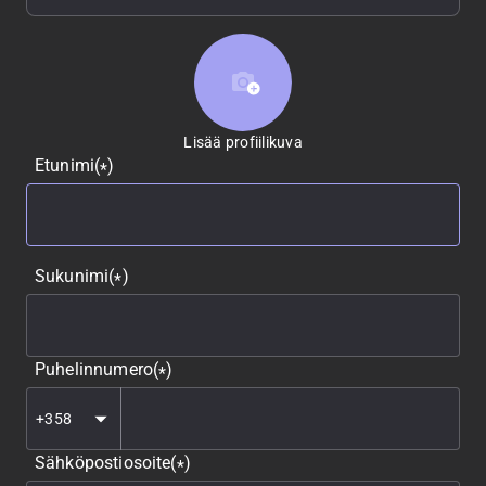
Lisää profiilikuva
Lisää profiilikuva
Etunimi
(
)
*
Sukunimi
(
)
*
Puhelinnumero
(
)
*
Sähköpostiosoite
(
)
*