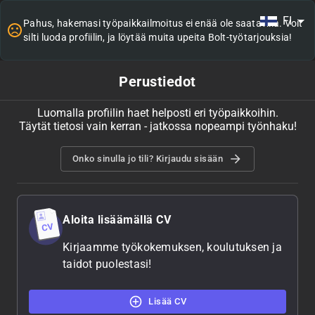
FI
Pahus, hakemasi työpaikkailmoitus ei enää ole saatavilla. Voit
silti luoda profiilin, ja löytää muita upeita Bolt-työtarjouksia!
Perustiedot
Luomalla profiilin haet helposti eri työpaikkoihin.
Täytät tietosi vain kerran - jatkossa nopeampi työnhaku!
Onko sinulla jo tili? Kirjaudu sisään
Aloita lisäämällä CV
Kirjaamme työkokemuksen, koulutuksen ja
taidot puolestasi!
Lisää CV