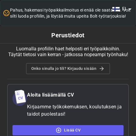
FI
Pahus, hakemasi työpaikkailmoitus ei enää ole saatavilla. Voit
silti luoda profiilin, ja löytää muita upeita Bolt-työtarjouksia!
Perustiedot
Luomalla profiilin haet helposti eri työpaikkoihin.
Täytät tietosi vain kerran - jatkossa nopeampi työnhaku!
Onko sinulla jo tili? Kirjaudu sisään
Aloita lisäämällä CV
Kirjaamme työkokemuksen, koulutuksen ja
taidot puolestasi!
Lisää CV