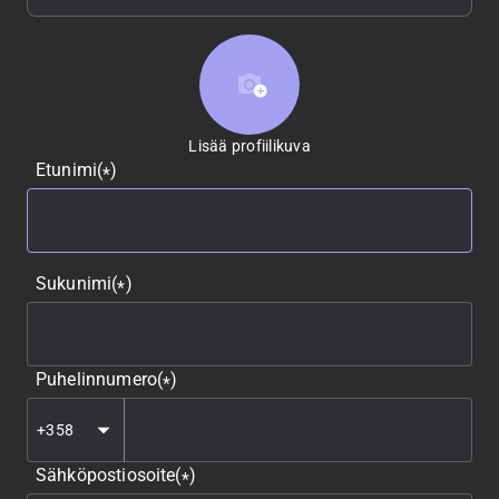
Lisää profiilikuva
Lisää profiilikuva
Etunimi
(
)
*
Sukunimi
(
)
*
Puhelinnumero
(
)
*
Sähköpostiosoite
(
)
*