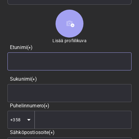
Lisää profiilikuva
Lisää profiilikuva
Etunimi
(
)
*
Sukunimi
(
)
*
Puhelinnumero
(
)
*
Sähköpostiosoite
(
)
*