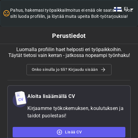
FI
Pahus, hakemasi työpaikkailmoitus ei enää ole saatavilla. Voit
silti luoda profiilin, ja löytää muita upeita Bolt-työtarjouksia!
Perustiedot
Luomalla profiilin haet helposti eri työpaikkoihin.
Täytät tietosi vain kerran - jatkossa nopeampi työnhaku!
Onko sinulla jo tili? Kirjaudu sisään
Aloita lisäämällä CV
Kirjaamme työkokemuksen, koulutuksen ja
taidot puolestasi!
Lisää CV