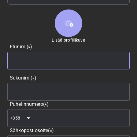
Lisää profiilikuva
Lisää profiilikuva
Etunimi
(
)
*
Sukunimi
(
)
*
Puhelinnumero
(
)
*
Sähköpostiosoite
(
)
*