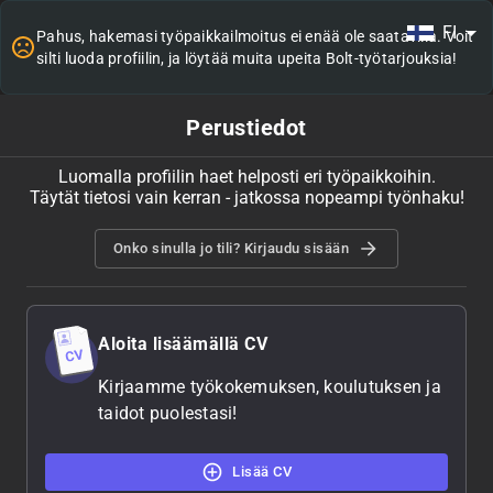
FI
Pahus, hakemasi työpaikkailmoitus ei enää ole saatavilla. Voit
silti luoda profiilin, ja löytää muita upeita Bolt-työtarjouksia!
Perustiedot
Luomalla profiilin haet helposti eri työpaikkoihin.
Täytät tietosi vain kerran - jatkossa nopeampi työnhaku!
Onko sinulla jo tili? Kirjaudu sisään
Aloita lisäämällä CV
Kirjaamme työkokemuksen, koulutuksen ja
taidot puolestasi!
Lisää CV