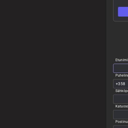
Etunimi
Puheli
Sähköpo
Katuoso
Postin