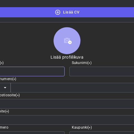
Lisää CV
Lisää profiilikuva
Lisää profiilikuva
(
)
Sukunimi
(
)
*
*
nnumero
(
)
*
stiosoite
(
)
*
ite
(
)
*
umero
Kaupunki
(
)
*