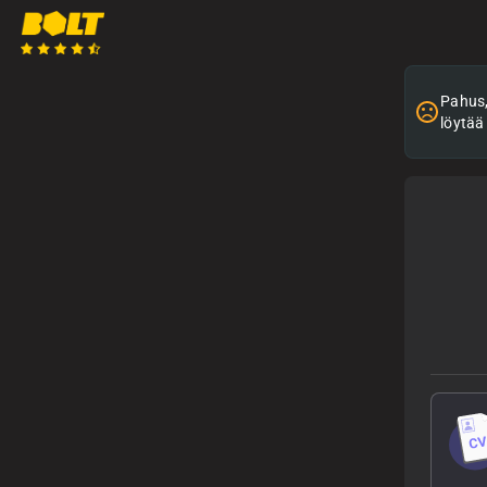
Pahus, 
löytää