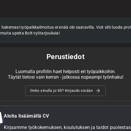
hakemasi työpaikkailmoitus ei enää ole saatavilla. Voit silti luoda profii
 muita upeita Bolt-työtarjouksia!
Perustiedot
Luomalla profiilin haet helposti eri työpaikkoihin.
Täytät tietosi vain kerran - jatkossa nopeampi työnhaku!
Onko sinulla jo tili? Kirjaudu sisään
Aloita lisäämällä CV
Kirjaamme työkokemuksen, koulutuksen ja taidot puolestasi