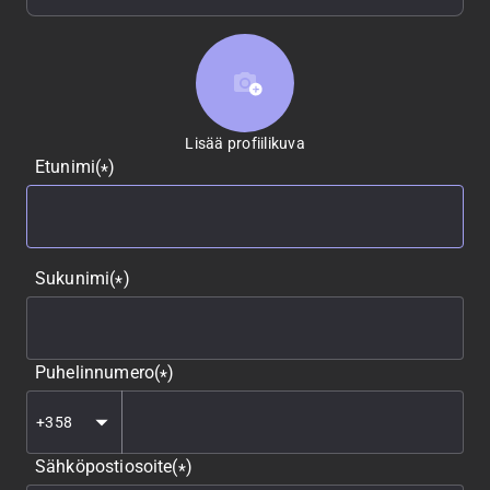
Lisää profiilikuva
Lisää profiilikuva
Etunimi
(
)
*
Sukunimi
(
)
*
Puhelinnumero
(
)
*
Sähköpostiosoite
(
)
*