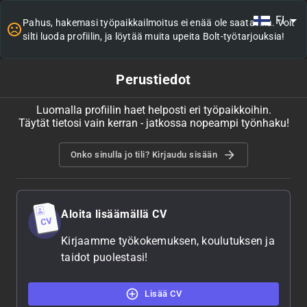
FI
Pahus, hakemasi työpaikkailmoitus ei enää ole saatavilla. Voit
silti luoda profiilin, ja löytää muita upeita Bolt-työtarjouksia!
Perustiedot
Luomalla profiilin haet helposti eri työpaikkoihin.
Täytät tietosi vain kerran - jatkossa nopeampi työnhaku!
Onko sinulla jo tili? Kirjaudu sisään
Aloita lisäämällä CV
Kirjaamme työkokemuksen, koulutuksen ja
taidot puolestasi!
Lisää CV