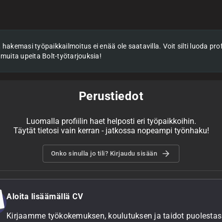
hakemasi työpaikkailmoitus ei enää ole saatavilla. Voit silti luoda profii
 muita upeita Bolt-työtarjouksia!
Perustiedot
Luomalla profiilin haet helposti eri työpaikkoihin.
Täytät tietosi vain kerran - jatkossa nopeampi työnhaku!
Onko sinulla jo tili? Kirjaudu sisään
Aloita lisäämällä CV
Kirjaamme työkokemuksen, koulutuksen ja taidot puolestasi