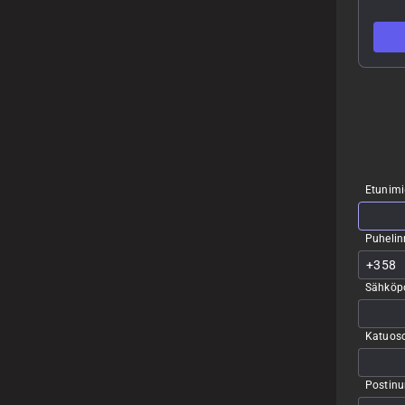
Etunimi
Puheli
Sähköpo
Katuoso
Postin