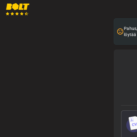
Pahus, 
löytää