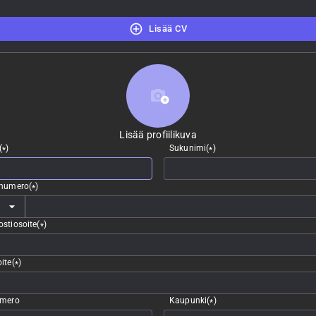
Lisää CV
Lisää profiilikuva
Lisää profiilikuva
(
)
Sukunimi
(
)
*
*
nnumero
(
)
*
stiosoite
(
)
*
ite
(
)
*
umero
Kaupunki
(
)
*