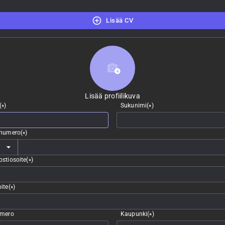
Lisää CV
Lisää profiilikuva
Lisää profiilikuva
(
)
Sukunimi
(
)
*
*
nnumero
(
)
*
stiosoite
(
)
*
ite
(
)
*
umero
Kaupunki
(
)
*