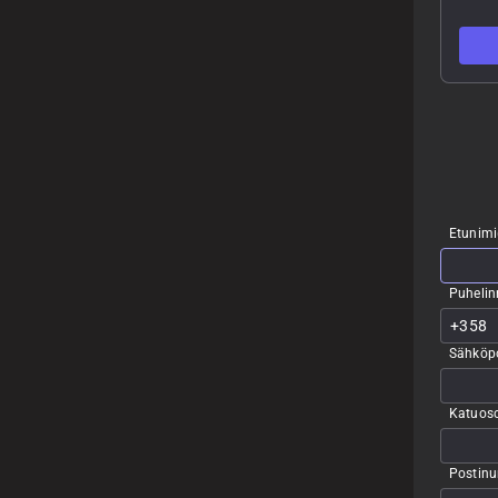
Etunimi
Puheli
Sähköpo
Katuoso
Postin