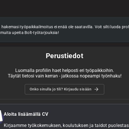
hakemasi työpaikkailmoitus ei enää ole saatavilla. Voit silti luoda profii
 muita upeita Bolt-työtarjouksia!
Perustiedot
Luomalla profiilin haet helposti eri työpaikkoihin.
Täytät tietosi vain kerran - jatkossa nopeampi työnhaku!
Onko sinulla jo tili? Kirjaudu sisään
Aloita lisäämällä CV
Kirjaamme työkokemuksen, koulutuksen ja taidot puolestasi