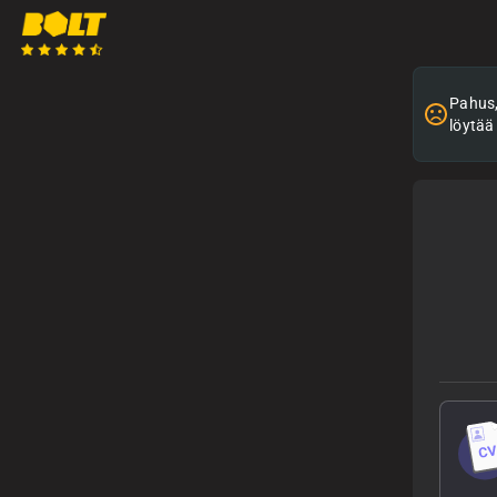
Pahus, 
löytää