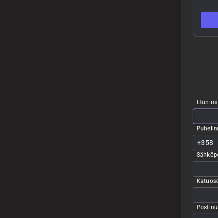
Etunimi
Puheli
Sähköpo
Katuoso
Postin