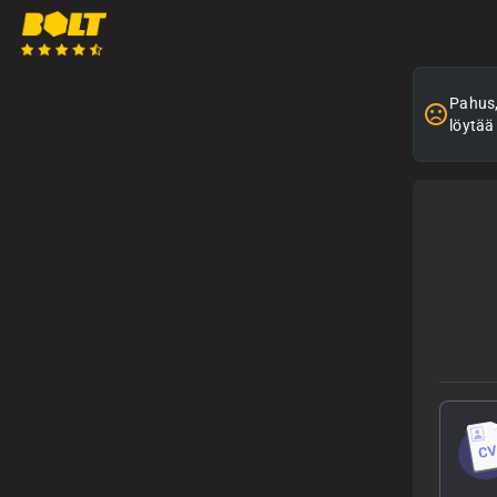
Pahus, 
löytää