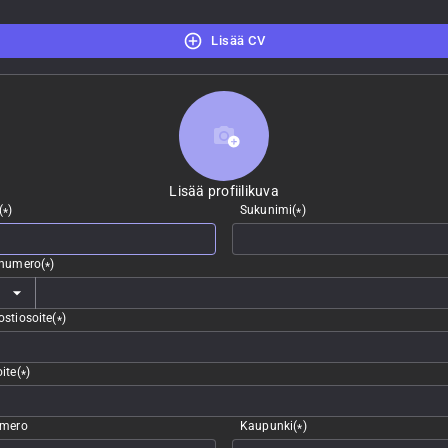
Lisää CV
Lisää profiilikuva
Lisää profiilikuva
(
)
Sukunimi
(
)
*
*
nnumero
(
)
*
stiosoite
(
)
*
ite
(
)
*
umero
Kaupunki
(
)
*