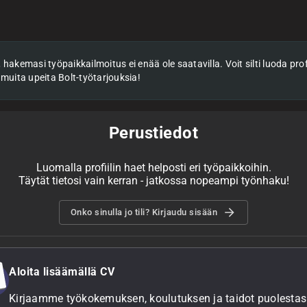
hakemasi työpaikkailmoitus ei enää ole saatavilla. Voit silti luoda profii
 muita upeita Bolt-työtarjouksia!
Perustiedot
Luomalla profiilin haet helposti eri työpaikkoihin.
Täytät tietosi vain kerran - jatkossa nopeampi työnhaku!
Onko sinulla jo tili? Kirjaudu sisään
Aloita lisäämällä CV
Kirjaamme työkokemuksen, koulutuksen ja taidot puolestasi