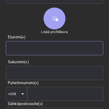
Lisää profiilikuva
Lisää profiilikuva
Etunimi
(
)
*
Sukunimi
(
)
*
Puhelinnumero
(
)
*
Sähköpostiosoite
(
)
*