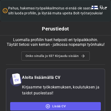
FI
Pahus, hakemasi työpaikkailmoitus ei enää ole saatavilla. Voit
silti luoda profiilin, ja löytää muita upeita Bolt-työtarjouksia!
Perustiedot
Luomalla profiilin haet helposti eri työpaikkoihin.
Täytät tietosi vain kerran - jatkossa nopeampi työnhaku!
Onko sinulla jo tili? Kirjaudu sisään
Aloita lisäämällä CV
Kirjaamme työkokemuksen, koulutuksen ja
taidot puolestasi!
Lisää CV