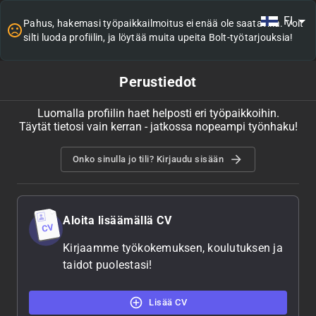
FI
Pahus, hakemasi työpaikkailmoitus ei enää ole saatavilla. Voit
silti luoda profiilin, ja löytää muita upeita Bolt-työtarjouksia!
Perustiedot
Luomalla profiilin haet helposti eri työpaikkoihin.
Täytät tietosi vain kerran - jatkossa nopeampi työnhaku!
Onko sinulla jo tili? Kirjaudu sisään
Aloita lisäämällä CV
Kirjaamme työkokemuksen, koulutuksen ja
taidot puolestasi!
Lisää CV