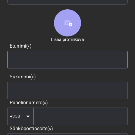
Lisää profiilikuva
Lisää profiilikuva
Etunimi
(
)
*
Sukunimi
(
)
*
Puhelinnumero
(
)
*
Sähköpostiosoite
(
)
*