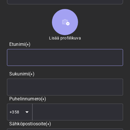
Lisää profiilikuva
Lisää profiilikuva
Etunimi
(
)
*
Sukunimi
(
)
*
Puhelinnumero
(
)
*
Sähköpostiosoite
(
)
*