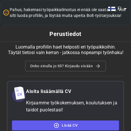
FI
Pahus, hakemasi työpaikkailmoitus ei enää ole saatavilla. Voit
silti luoda profiilin, ja löytää muita upeita Bolt-työtarjouksia!
Perustiedot
Luomalla profiilin haet helposti eri työpaikkoihin.
Täytät tietosi vain kerran - jatkossa nopeampi työnhaku!
Onko sinulla jo tili? Kirjaudu sisään
Aloita lisäämällä CV
Kirjaamme työkokemuksen, koulutuksen ja
taidot puolestasi!
Lisää CV