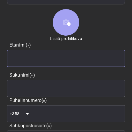
Lisää profiilikuva
Lisää profiilikuva
Etunimi
(
)
*
Sukunimi
(
)
*
Puhelinnumero
(
)
*
Sähköpostiosoite
(
)
*