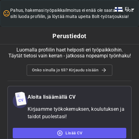
FI
Pahus, hakemasi työpaikkailmoitus ei enää ole saatavilla. Voit
silti luoda profiilin, ja löytää muita upeita Bolt-työtarjouksia!
Perustiedot
Luomalla profiilin haet helposti eri työpaikkoihin.
Täytät tietosi vain kerran - jatkossa nopeampi työnhaku!
Onko sinulla jo tili? Kirjaudu sisään
Aloita lisäämällä CV
Kirjaamme työkokemuksen, koulutuksen ja
taidot puolestasi!
Lisää CV