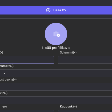
Lisää CV
Lisää profiilikuva
Lisää profiilikuva
(
)
Sukunimi
(
)
*
*
nnumero
(
)
*
stiosoite
(
)
*
ite
(
)
*
umero
Kaupunki
(
)
*