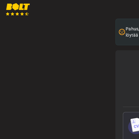
Pahus, 
löytää