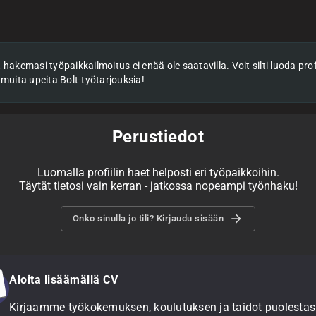
hakemasi työpaikkailmoitus ei enää ole saatavilla. Voit silti luoda profii
 muita upeita Bolt-työtarjouksia!
Perustiedot
Luomalla profiilin haet helposti eri työpaikkoihin.
Täytät tietosi vain kerran - jatkossa nopeampi työnhaku!
Onko sinulla jo tili? Kirjaudu sisään
Aloita lisäämällä CV
Kirjaamme työkokemuksen, koulutuksen ja taidot puolestasi