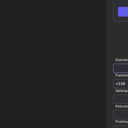
Etunimi
Puheli
Sähköpo
Katuoso
Postin