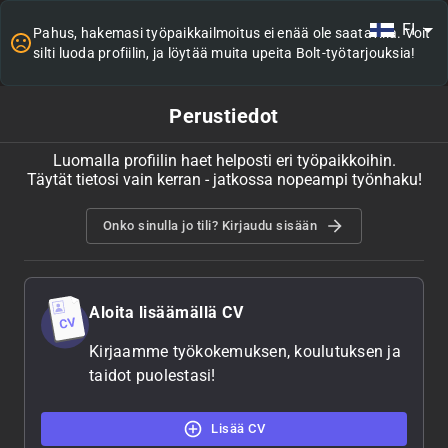
FI
Pahus, hakemasi työpaikkailmoitus ei enää ole saatavilla. Voit
silti luoda profiilin, ja löytää muita upeita Bolt-työtarjouksia!
Perustiedot
Luomalla profiilin haet helposti eri työpaikkoihin.
Täytät tietosi vain kerran - jatkossa nopeampi työnhaku!
Onko sinulla jo tili? Kirjaudu sisään
Aloita lisäämällä CV
Kirjaamme työkokemuksen, koulutuksen ja
taidot puolestasi!
Lisää CV