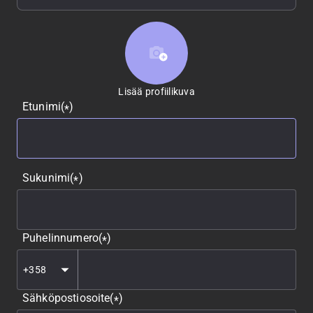
Lisää profiilikuva
Lisää profiilikuva
Etunimi
(
)
*
Sukunimi
(
)
*
Puhelinnumero
(
)
*
Sähköpostiosoite
(
)
*