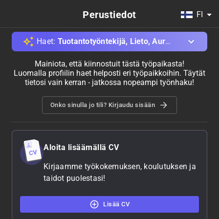
Perustiedot
FI
Haet
:
Tuotantotyöntekijä, Lieto, Aurajoki Oy
Mainiota, että kiinnostuit tästä työpaikasta!
Luomalla profiilin haet helposti eri työpaikkoihin. Täytät
tietosi vain kerran - jatkossa nopeampi työnhaku!
Onko sinulla jo tili? Kirjaudu sisään
Aloita lisäämällä CV
Kirjaamme työkokemuksen, koulutuksen ja
taidot puolestasi!
Lisää CV