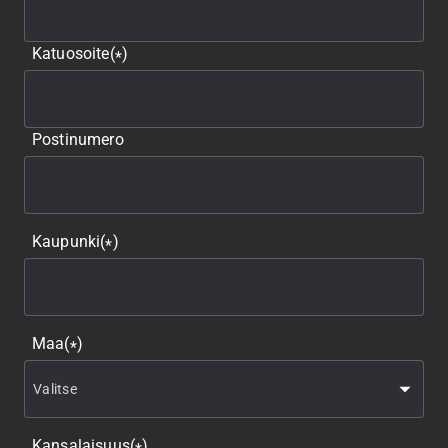
Katuosoite
(
)
*
Postinumero
Kaupunki
(
)
*
Maa
(
)
*
Kansalaisuus
(
)