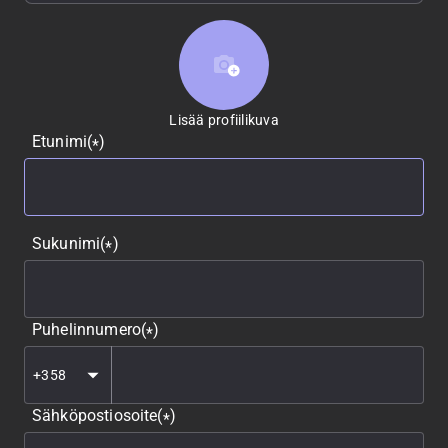
Lisää profiilikuva
Lisää profiilikuva
Etunimi
(
)
*
Sukunimi
(
)
*
Puhelinnumero
(
)
*
Sähköpostiosoite
(
)
*