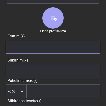
Lisää profiilikuva
Lisää profiilikuva
Etunimi
(
)
*
Sukunimi
(
)
*
Puhelinnumero
(
)
*
Sähköpostiosoite
(
)
*