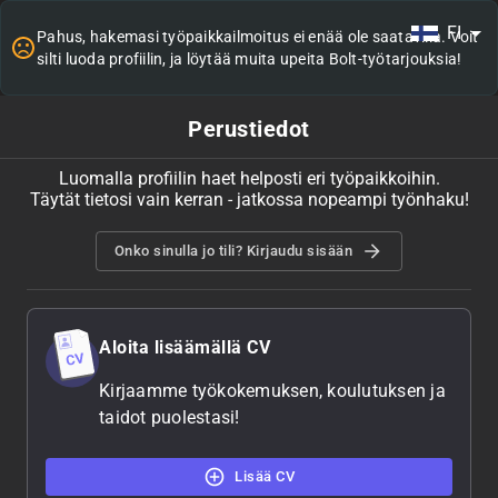
FI
Pahus, hakemasi työpaikkailmoitus ei enää ole saatavilla. Voit
silti luoda profiilin, ja löytää muita upeita Bolt-työtarjouksia!
Perustiedot
Luomalla profiilin haet helposti eri työpaikkoihin.
Täytät tietosi vain kerran - jatkossa nopeampi työnhaku!
Onko sinulla jo tili? Kirjaudu sisään
Aloita lisäämällä CV
Kirjaamme työkokemuksen, koulutuksen ja
taidot puolestasi!
Lisää CV