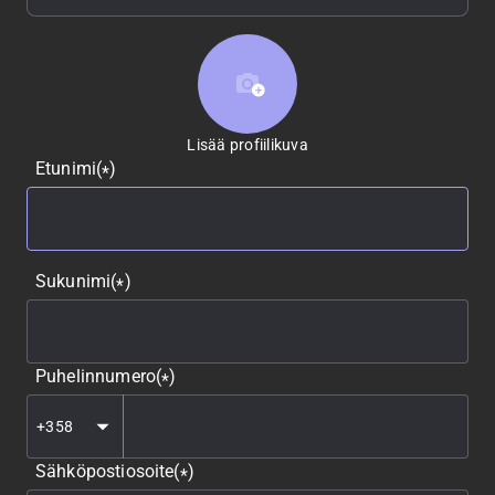
Lisää profiilikuva
Lisää profiilikuva
Etunimi
(
)
*
Sukunimi
(
)
*
Puhelinnumero
(
)
*
Sähköpostiosoite
(
)
*