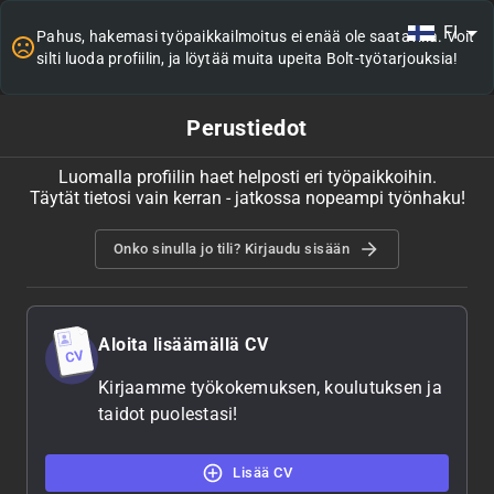
FI
Pahus, hakemasi työpaikkailmoitus ei enää ole saatavilla. Voit
silti luoda profiilin, ja löytää muita upeita Bolt-työtarjouksia!
Perustiedot
Luomalla profiilin haet helposti eri työpaikkoihin.
Täytät tietosi vain kerran - jatkossa nopeampi työnhaku!
Onko sinulla jo tili? Kirjaudu sisään
Aloita lisäämällä CV
Kirjaamme työkokemuksen, koulutuksen ja
taidot puolestasi!
Lisää CV