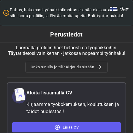
FI
Pahus, hakemasi työpaikkailmoitus ei enää ole saatavilla. Voit
silti luoda profiilin, ja löytää muita upeita Bolt-työtarjouksia!
Perustiedot
Luomalla profiilin haet helposti eri työpaikkoihin.
Täytät tietosi vain kerran - jatkossa nopeampi työnhaku!
Onko sinulla jo tili? Kirjaudu sisään
Aloita lisäämällä CV
Kirjaamme työkokemuksen, koulutuksen ja
taidot puolestasi!
Lisää CV