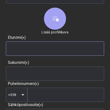
Lisää profiilikuva
Lisää profiilikuva
Etunimi
(
)
*
Sukunimi
(
)
*
Puhelinnumero
(
)
*
Sähköpostiosoite
(
)
*