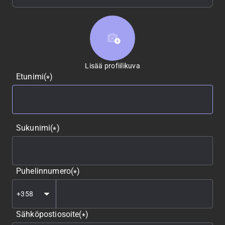
Lisää profiilikuva
Lisää profiilikuva
Etunimi
(
)
*
Sukunimi
(
)
*
Puhelinnumero
(
)
*
Sähköpostiosoite
(
)
*