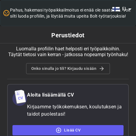
FI
Pahus, hakemasi työpaikkailmoitus ei enää ole saatavilla. Voit
silti luoda profiilin, ja löytää muita upeita Bolt-työtarjouksia!
Perustiedot
Luomalla profiilin haet helposti eri työpaikkoihin.
Täytät tietosi vain kerran - jatkossa nopeampi työnhaku!
Onko sinulla jo tili? Kirjaudu sisään
Aloita lisäämällä CV
Kirjaamme työkokemuksen, koulutuksen ja
taidot puolestasi!
Lisää CV