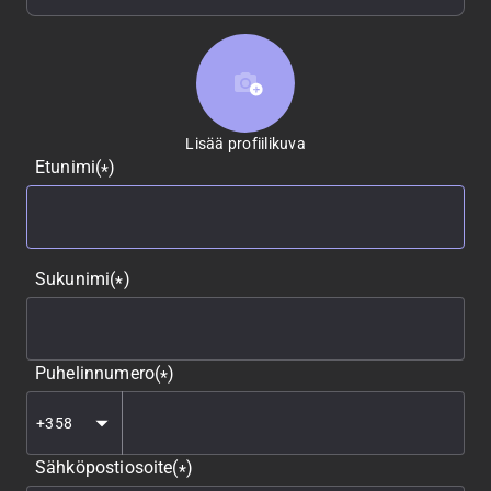
Lisää profiilikuva
Lisää profiilikuva
Etunimi
(
)
*
Sukunimi
(
)
*
Puhelinnumero
(
)
*
Sähköpostiosoite
(
)
*