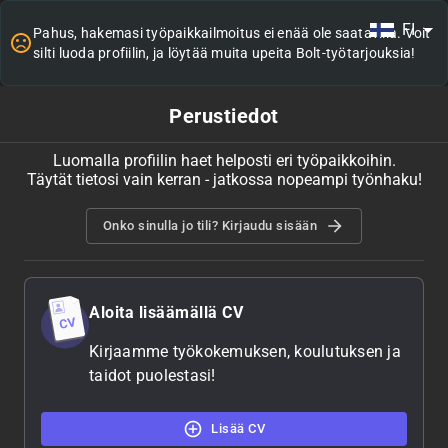
FI
Pahus, hakemasi työpaikkailmoitus ei enää ole saatavilla. Voit
silti luoda profiilin, ja löytää muita upeita Bolt-työtarjouksia!
Perustiedot
Luomalla profiilin haet helposti eri työpaikkoihin.
Täytät tietosi vain kerran - jatkossa nopeampi työnhaku!
Onko sinulla jo tili? Kirjaudu sisään
Aloita lisäämällä CV
Kirjaamme työkokemuksen, koulutuksen ja
taidot puolestasi!
Lisää CV