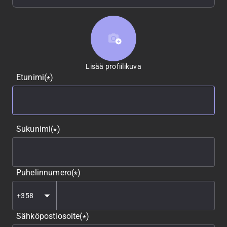
Lisää profiilikuva
Lisää profiilikuva
Etunimi
(
)
*
Sukunimi
(
)
*
Puhelinnumero
(
)
*
Sähköpostiosoite
(
)
*