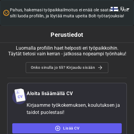
FI
Pahus, hakemasi työpaikkailmoitus ei enää ole saatavilla. Voit
silti luoda profiilin, ja löytää muita upeita Bolt-työtarjouksia!
Perustiedot
Luomalla profiilin haet helposti eri työpaikkoihin.
Täytät tietosi vain kerran - jatkossa nopeampi työnhaku!
Onko sinulla jo tili? Kirjaudu sisään
Aloita lisäämällä CV
Kirjaamme työkokemuksen, koulutuksen ja
taidot puolestasi!
Lisää CV