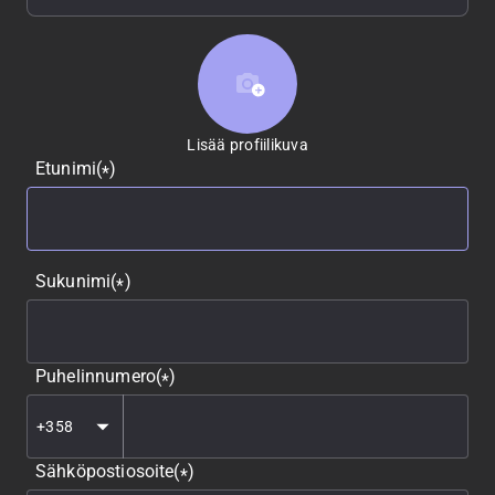
Lisää profiilikuva
Lisää profiilikuva
Etunimi
(
)
*
Sukunimi
(
)
*
Puhelinnumero
(
)
*
Sähköpostiosoite
(
)
*