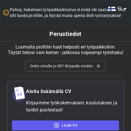
FI
Pahus, hakemasi työpaikkailmoitus ei enää ole saatavilla. Voit
silti luoda profiilin, ja löytää muita upeita Bolt-työtarjouksia!
Perustiedot
Luomalla profiilin haet helposti eri työpaikkoihin.
Täytät tietosi vain kerran - jatkossa nopeampi työnhaku!
Onko sinulla jo tili? Kirjaudu sisään
Aloita lisäämällä CV
Kirjaamme työkokemuksen, koulutuksen ja
taidot puolestasi!
Lisää CV