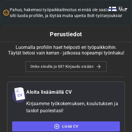
FI
Pahus, hakemasi työpaikkailmoitus ei enää ole saatavilla. Voit
silti luoda profiilin, ja löytää muita upeita Bolt-työtarjouksia!
Perustiedot
Luomalla profiilin haet helposti eri työpaikkoihin.
Täytät tietosi vain kerran - jatkossa nopeampi työnhaku!
Onko sinulla jo tili? Kirjaudu sisään
Aloita lisäämällä CV
Kirjaamme työkokemuksen, koulutuksen ja
taidot puolestasi!
Lisää CV