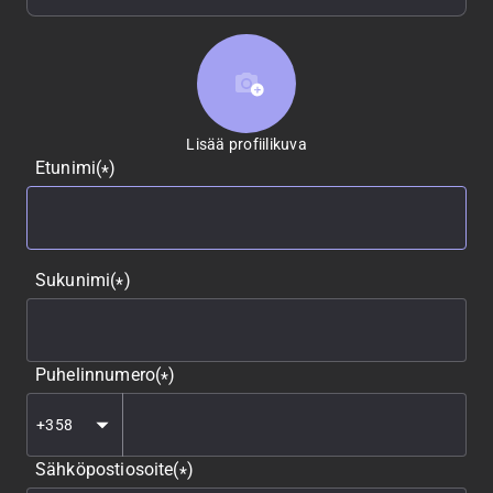
Lisää profiilikuva
Lisää profiilikuva
Etunimi
(
)
*
Sukunimi
(
)
*
Puhelinnumero
(
)
*
Sähköpostiosoite
(
)
*