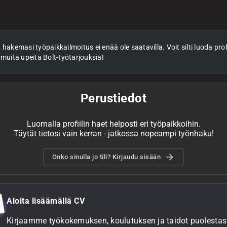
hakemasi työpaikkailmoitus ei enää ole saatavilla. Voit silti luoda profii
 muita upeita Bolt-työtarjouksia!
Perustiedot
Luomalla profiilin haet helposti eri työpaikkoihin.
Täytät tietosi vain kerran - jatkossa nopeampi työnhaku!
Onko sinulla jo tili? Kirjaudu sisään
Aloita lisäämällä CV
Kirjaamme työkokemuksen, koulutuksen ja taidot puolestasi