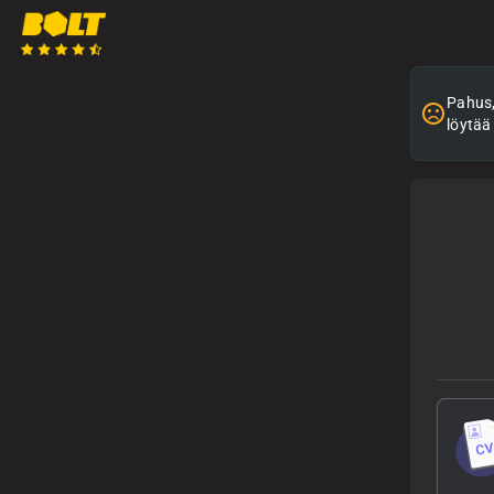
Pahus, 
löytää