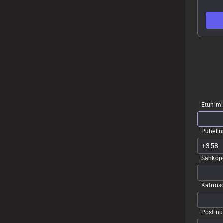
Etunimi
Puheli
Sähköpo
Katuoso
Postin