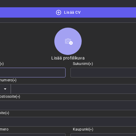
Lisää CV
Lisää profiilikuva
Lisää profiilikuva
(
)
Sukunimi
(
)
*
*
nnumero
(
)
*
stiosoite
(
)
*
ite
(
)
*
umero
Kaupunki
(
)
*