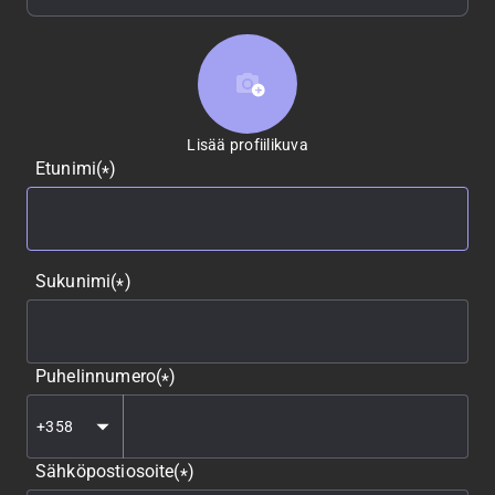
Lisää profiilikuva
Lisää profiilikuva
Etunimi
(
)
*
Sukunimi
(
)
*
Puhelinnumero
(
)
*
Sähköpostiosoite
(
)
*