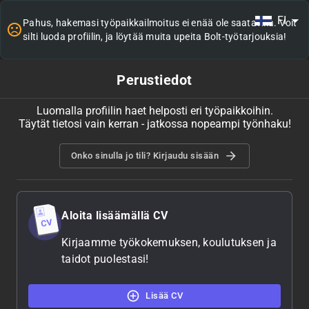
FI
Pahus, hakemasi työpaikkailmoitus ei enää ole saatavilla. Voit
silti luoda profiilin, ja löytää muita upeita Bolt-työtarjouksia!
Perustiedot
Luomalla profiilin haet helposti eri työpaikkoihin.
Täytät tietosi vain kerran - jatkossa nopeampi työnhaku!
Onko sinulla jo tili? Kirjaudu sisään
Aloita lisäämällä CV
Kirjaamme työkokemuksen, koulutuksen ja
taidot puolestasi!
Lisää CV