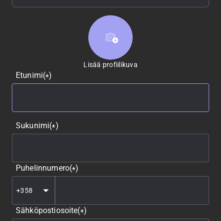
Lisää profiilikuva
Lisää profiilikuva
Etunimi
(
)
*
Sukunimi
(
)
*
Puhelinnumero
(
)
*
Sähköpostiosoite
(
)
*