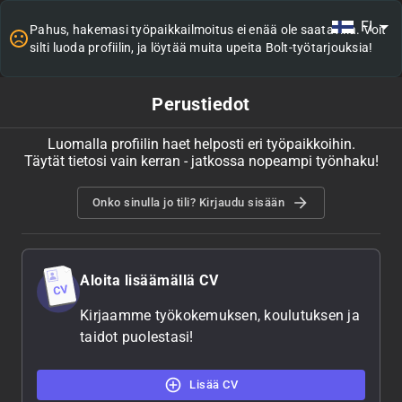
FI
Pahus, hakemasi työpaikkailmoitus ei enää ole saatavilla. Voit
silti luoda profiilin, ja löytää muita upeita Bolt-työtarjouksia!
Perustiedot
Luomalla profiilin haet helposti eri työpaikkoihin.
Täytät tietosi vain kerran - jatkossa nopeampi työnhaku!
Onko sinulla jo tili? Kirjaudu sisään
Aloita lisäämällä CV
Kirjaamme työkokemuksen, koulutuksen ja
taidot puolestasi!
Lisää CV