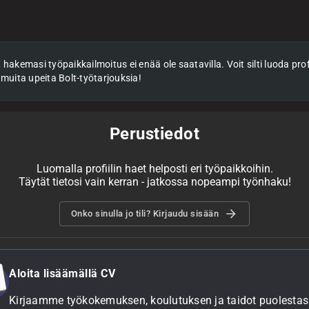
hakemasi työpaikkailmoitus ei enää ole saatavilla. Voit silti luoda profii
 muita upeita Bolt-työtarjouksia!
Perustiedot
Luomalla profiilin haet helposti eri työpaikkoihin.
Täytät tietosi vain kerran - jatkossa nopeampi työnhaku!
Onko sinulla jo tili? Kirjaudu sisään
Aloita lisäämällä CV
Kirjaamme työkokemuksen, koulutuksen ja taidot puolestasi