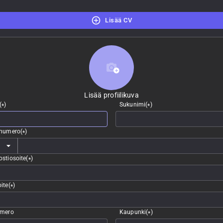
Lisää CV
Lisää profiilikuva
Lisää profiilikuva
(
)
Sukunimi
(
)
*
*
nnumero
(
)
*
stiosoite
(
)
*
ite
(
)
*
umero
Kaupunki
(
)
*