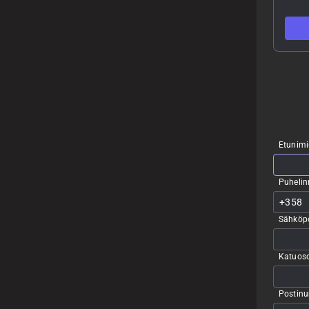
Etunimi
Puheli
Sähköpo
Katuoso
Postin