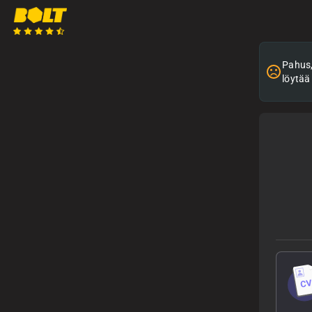
Pahus, 
löytää