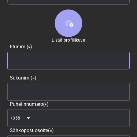
Lisää profiilikuva
Lisää profiilikuva
Etunimi
(
)
*
Sukunimi
(
)
*
Puhelinnumero
(
)
*
Sähköpostiosoite
(
)
*