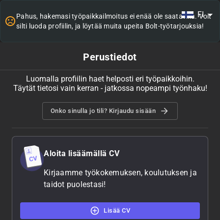
FI
Pahus, hakemasi työpaikkailmoitus ei enää ole saatavilla. Voit
silti luoda profiilin, ja löytää muita upeita Bolt-työtarjouksia!
Perustiedot
Luomalla profiilin haet helposti eri työpaikkoihin.
Täytät tietosi vain kerran - jatkossa nopeampi työnhaku!
Onko sinulla jo tili? Kirjaudu sisään
Aloita lisäämällä CV
Kirjaamme työkokemuksen, koulutuksen ja
taidot puolestasi!
Lisää CV