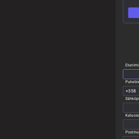
Etunimi
Puheli
Sähköpo
Katuoso
Postin