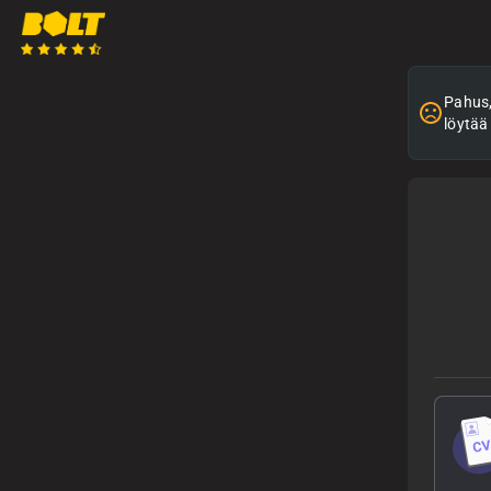
Pahus, 
löytää