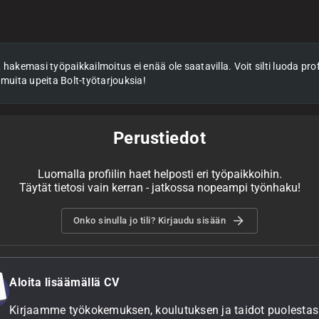
hakemasi työpaikkailmoitus ei enää ole saatavilla. Voit silti luoda profii
 muita upeita Bolt-työtarjouksia!
Perustiedot
Luomalla profiilin haet helposti eri työpaikkoihin.
Täytät tietosi vain kerran - jatkossa nopeampi työnhaku!
Onko sinulla jo tili? Kirjaudu sisään
Aloita lisäämällä CV
Kirjaamme työkokemuksen, koulutuksen ja taidot puolestasi