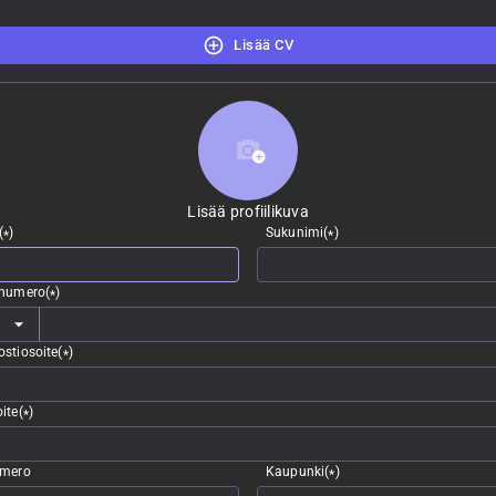
Lisää CV
Lisää profiilikuva
Lisää profiilikuva
(
)
Sukunimi
(
)
*
*
nnumero
(
)
*
stiosoite
(
)
*
ite
(
)
*
umero
Kaupunki
(
)
*