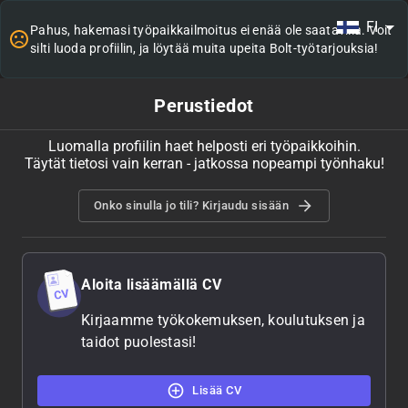
FI
Pahus, hakemasi työpaikkailmoitus ei enää ole saatavilla. Voit
silti luoda profiilin, ja löytää muita upeita Bolt-työtarjouksia!
Perustiedot
Luomalla profiilin haet helposti eri työpaikkoihin.
Täytät tietosi vain kerran - jatkossa nopeampi työnhaku!
Onko sinulla jo tili? Kirjaudu sisään
Aloita lisäämällä CV
Kirjaamme työkokemuksen, koulutuksen ja
taidot puolestasi!
Lisää CV