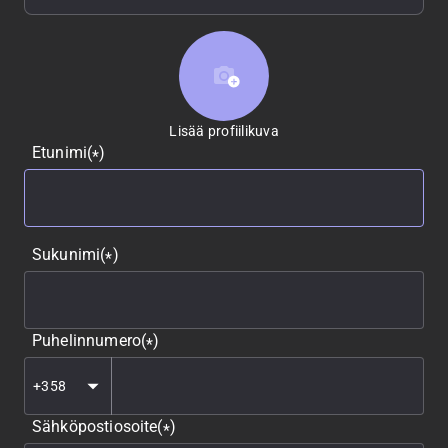
Lisää profiilikuva
Lisää profiilikuva
Etunimi
(
)
*
Sukunimi
(
)
*
Puhelinnumero
(
)
*
Sähköpostiosoite
(
)
*