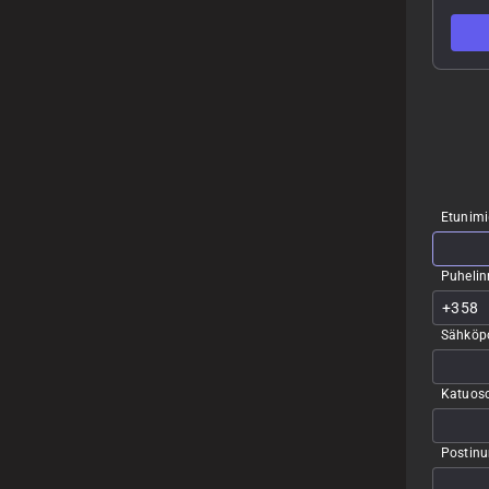
Etunimi
Puheli
Sähköpo
Katuoso
Postin