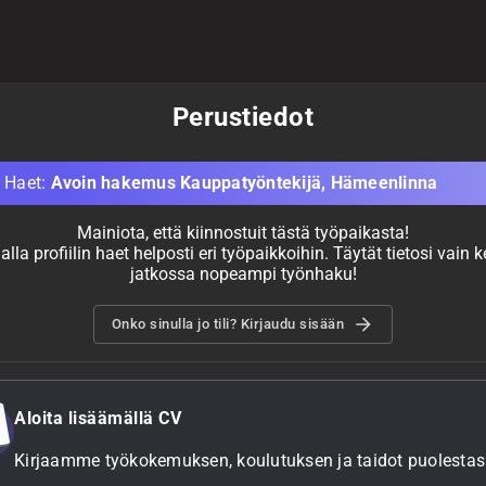
Perustiedot
Haet
:
Avoin hakemus Kauppatyöntekijä, Hämeenlinna
Mainiota, että kiinnostuit tästä työpaikasta!
la profiilin haet helposti eri työpaikkoihin. Täytät tietosi vain k
jatkossa nopeampi työnhaku!
Onko sinulla jo tili? Kirjaudu sisään
Aloita lisäämällä CV
Kirjaamme työkokemuksen, koulutuksen ja taidot puolestasi