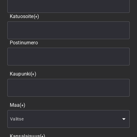
Katuosoite
(
)
*
Postinumero
Kaupunki
(
)
*
Maa
(
)
*
Kansalaisuus
(
)