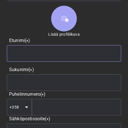
Lisää profiilikuva
Lisää profiilikuva
Etunimi
(
)
*
Sukunimi
(
)
*
Puhelinnumero
(
)
*
Sähköpostiosoite
(
)
*