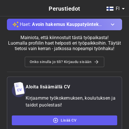
Perustiedot
FI
Haet
:
Avoin hakemus Kauppatyöntekijä, Hämeenlinna
Mainiota, että kiinnostuit tästä työpaikasta!
Luomalla profiilin haet helposti eri työpaikkoihin. Täytät
tietosi vain kerran - jatkossa nopeampi työnhaku!
Onko sinulla jo tili? Kirjaudu sisään
Aloita lisäämällä CV
Kirjaamme työkokemuksen, koulutuksen ja
taidot puolestasi!
Lisää CV